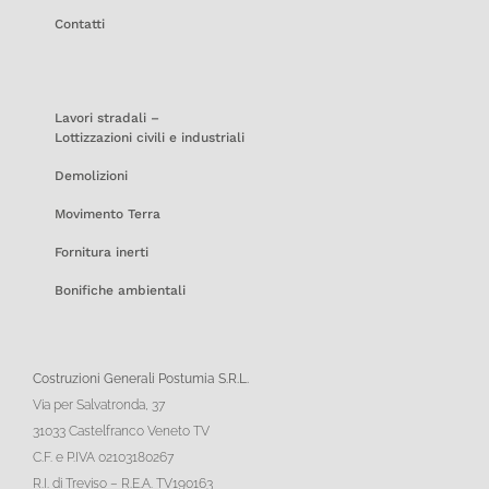
Contatti
Lavori stradali –
Lottizzazioni civili e industriali
Demolizioni
Movimento Terra
Fornitura inerti
Bonifiche ambientali
Costruzioni Generali Postumia S.R.L.
Via per Salvatronda, 37
31033 Castelfranco Veneto TV
C.F. e P.IVA 02103180267
R.I. di Treviso – R.E.A. TV190163