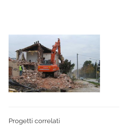
Padova
Padova
Est
Est
Progetti correlati